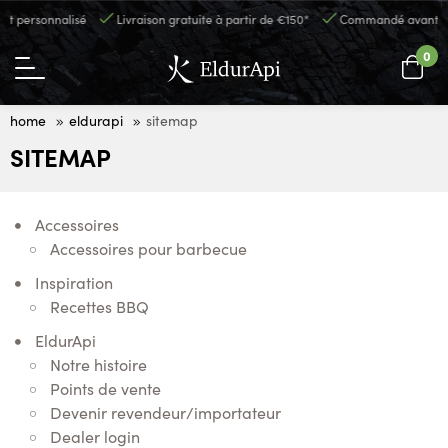
personnalisé
Livraison gratuite à partir de €150*
Commandé avant 14h00,
0
home
eldurapi
sitemap
SITEMAP
Accessoires
Accessoires pour barbecue
Inspiration
Recettes BBQ
EldurApi
Notre histoire
Points de vente
Devenir revendeur/importateur
Dealer login