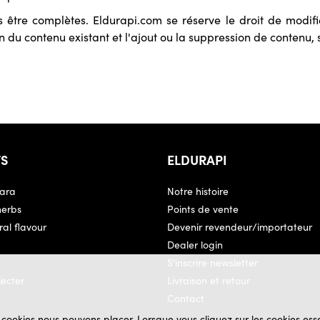
s être complètes. Eldurapi.com se réserve le droit de modif
 du contenu existant et l'ajout ou la suppression de contenu, s
TS
ELDURAPI
ara
Notre histoire
herbs
Points de vente
al flavour
Devenir revendeur/importateur
Dealer login
S'inscrire newsletter
jecter
Livraison et retour
Contact
 cookies nous pouvons placer. Lorsque vous cliquez sur les cookies esse