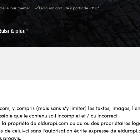
ié le jour même!
Livraison gratuite à partir de €150*
Rubs & plus
om, y compris (mais sans s'y limiter) les textes, images, lie
ossible que le contenu soit incomplet et / ou incorrect.
t la propriété de eldurapi.com ou du ou des propriétaires lég
es de celui-ci sans l'autorisation écrite expresse de eldurap
s préavis.