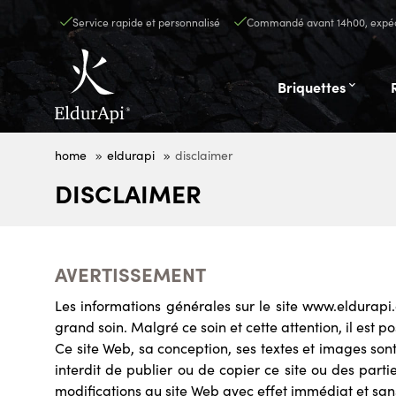
Service rapide et personnalisé
Commandé avant 14h00, expéd
Briquettes
home
eldurapi
disclaimer
DISCLAIMER
AVERTISSEMENT
Les informations générales sur le site www.eldurapi.c
grand soin. Malgré ce soin et cette attention, il est p
Ce site Web, sa conception, ses textes et images son
interdit de publier ou de copier ce site ou des parti
modifications au site Web avec effet immédiat et san