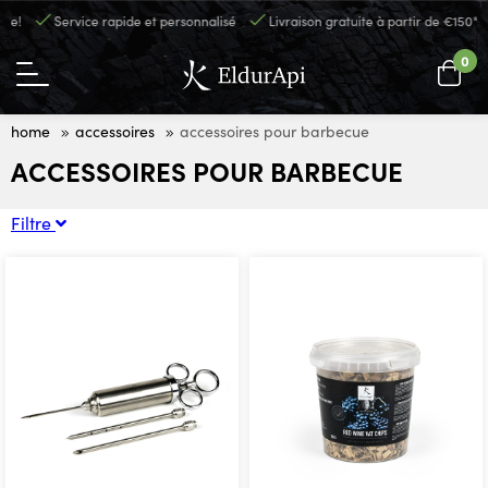
e!
Service rapide et personnalisé
Livraison gratuite à partir de €150*
0
home
accessoires
accessoires pour barbecue
ACCESSOIRES POUR BARBECUE
Filtre
Sort by
BRIQUETTES
RUBS & PLUS
Prix
ACCESSOIRES
ACCESSOIRES POUR BARBECUE
Appliquer le filtre