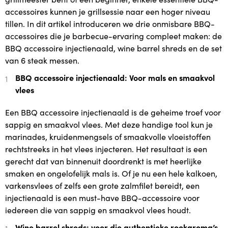
accessoires kunnen je grillsessie naar een hoger niveau
tillen. In dit artikel introduceren we drie onmisbare BBQ-
accessoires die je barbecue-ervaring compleet maken: de
BBQ accessoire injectienaald, wine barrel shreds en de set
van 6 steak messen.
BBQ accessoire injectienaald: Voor mals en smaakvol
vlees
Een BBQ accessoire injectienaald is de geheime troef voor
sappig en smaakvol vlees. Met deze handige tool kun je
marinades, kruidenmengsels of smaakvolle vloeistoffen
rechtstreeks in het vlees injecteren. Het resultaat is een
gerecht dat van binnenuit doordrenkt is met heerlijke
smaken en ongelofelijk mals is. Of je nu een hele kalkoen,
varkensvlees of zelfs een grote zalmfilet bereidt, een
injectienaald is een must-have BBQ-accessoire voor
iedereen die van sappig en smaakvol vlees houdt.
Wine barrel shreds: voor die authentieke rookaroma’s