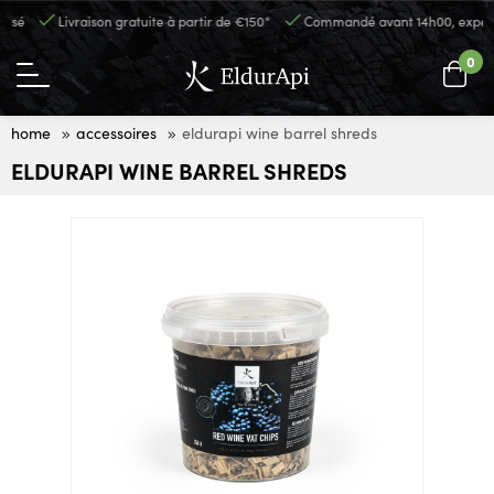
sé
Livraison gratuite à partir de €150*
Commandé avant 14h00, expédié 
0
home
accessoires
eldurapi wine barrel shreds
ELDURAPI WINE BARREL SHREDS