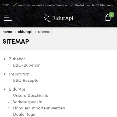
€150*
Persönlicher und schneller Service
Bestellt vor 14:00 Uhr, Versand
0
home
eldurapi
sitemap
SITEMAP
Zubehör
BBQ-Zubehör
Inspiration
BBQ Rezepte
EldurApi
Unsere Geschichte
Verkaufspunkte
Händler/Importeur werden
Dealer login