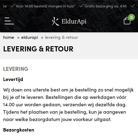
ce
Voor 14:00 besteld: morgen in huis*
Gratis bezorging va. €45
Per
0
home
eldurapi
levering & retour
LEVERING & RETOUR
LEVERING
Levertijd
Wij doen ons uiterste best om je bestelling zo snel mogelijk
bij je af te leveren. Bestellingen die op werkdagen vóór
14.00 uur worden gedaan, verzenden wij dezelfde dag.
Tijdens het plaatsen van je bestelling, kun je aangeven
naar welke bezorgdatum jouw voorkeur uitgaat.
Bezorgkosten