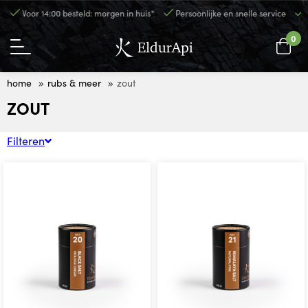
Voor 14:00 besteld: morgen in huis*
Persoonlijke en snelle service
0
home
rubs & meer
zout
ZOUT
Filteren
Sorteren op
BRIKETTEN
RUBS & MEER
Prijs
BOUILLONS
GLAZES
INJECTIEKRUIDEN
Filter toepassen
KRUIDEN
MARINADES