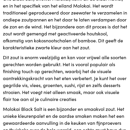
en in het specifiek van het eiland Molokai. Het wordt
traditioneel geproduceerd door zeewater te verzamelen in
ondiepe zoutpannen en het daar te laten verdampen door
de zon en de wind. Het bijzondere aan dit proces is dat het
zout wordt gemengd met geactiveerde houtskool,
afkomstig van kokosnootschalen of bamboe. Dit geeft de
karakteristieke zwarte kleur aan het zout.
Dit zout is enorm veelzijdig en kan voor vrijwel alle soorten
gerechten worden gebruikt. Het is vooral populair als
finishing touch op gerechten, waarbij het de visuele
aantrekkingskracht van het eten verbetert. Je kunt het over
gegrilde vis, vlees, groenten, sushi, rijst en zelfs desserts
strooien. Het voegt niet alleen smaak, maar ook visuele
flair toe aan al je culinaire creaties
Molokai Black Salt is een bijzonder en smaakvol zout. Het
unieke kleurenpalet en de aardse smaken maken het een
gewaardeerde aanvulling in de keuken van fijnproevers
en thuiskoks over de hele wereld, een echte must have dus