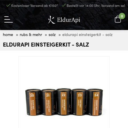
e
Kostenloser Versand ab €150*
Bestellt vor 14:00 Uhr, Versand am selbe
0
home
rubs & mehr
salz
eldurapi einsteigerkit - salz
ELDURAPI EINSTEIGERKIT - SALZ