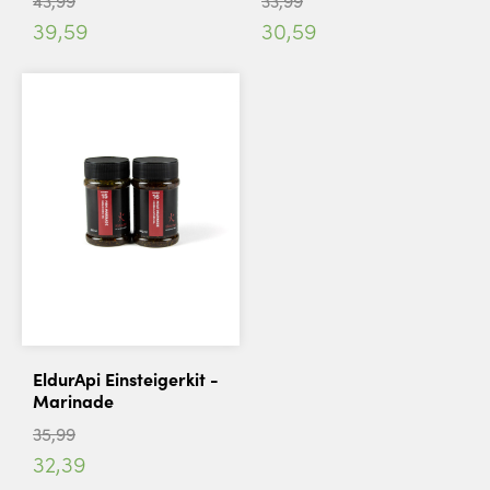
43,99
33,99
39,59
30,59
EldurApi Einsteigerkit -
Marinade
35,99
32,39