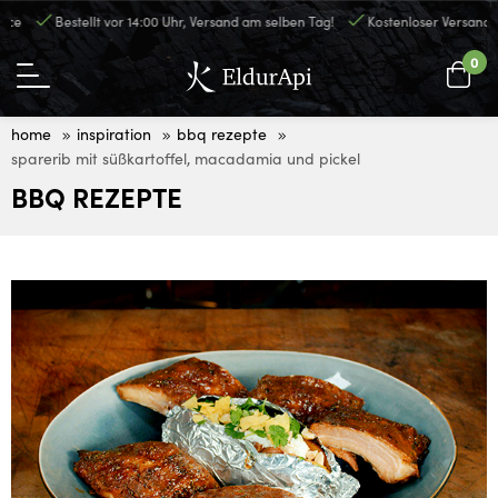
e
Bestellt vor 14:00 Uhr, Versand am selben Tag!
Kostenloser Versand ab 
0
home
inspiration
bbq rezepte
sparerib mit süßkartoffel, macadamia und pickel
BBQ REZEPTE