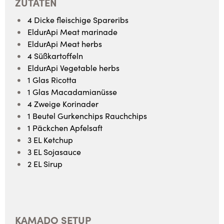
ZUTATEN
4 Dicke fleischige Spareribs
EldurApi Meat marinade
EldurApi Meat herbs
4 Süßkartoffeln
EldurApi Vegetable herbs
1 Glas Ricotta
1 Glas Macadamianüsse
4 Zweige Korinader
1 Beutel Gurkenchips Rauchchips
1 Päckchen Apfelsaft
3 EL Ketchup
3 EL Sojasauce
2 EL Sirup
KAMADO SETUP