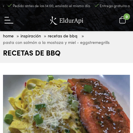
o
Pedido antes de las 14:00, enviado el mismo día.
Entrega gratuita a par
0
home
inspiración
recetas de bbq
pasta con salmón a la mostaza y miel - eggstremegrills
RECETAS DE BBQ